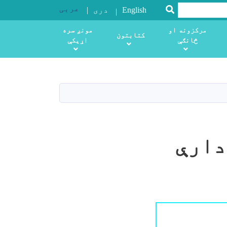
عربی
SEARCH
English
دری
مرکزونه او
مونږ سره
کتابتون
څانګې
اړیکې
دارې